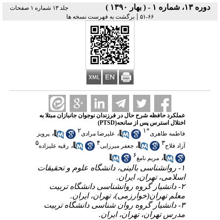
دوره ۱۳، شماره ۱ - ( بهار ۱۳۹۰ )
جلد ۱۳ شماره ۱ صفحات
|
۶۶-۵۱
برگشت به فهرست نسخه ها
عملکرد حافظه شرح حال در فرزندان نوجوان جانبازان مبتلا به
اختلال استرس پس از سانحه(PTSD)
۲
۱
*
،
،
فاطمه طاهری
علیرضا مرادی
پرویز
۵
۴
۳
،
،
آزاد فلاح
جعفر میرزایی
رقیه علیزاده
۶
،
مریم نامغ
۱- روانشناسی بالینی، دانشگاه علوم و تحقیقات
اسلامی، تهران، ایران.
۲- دانشیار گروه روانشناسی دانشگاه تربیت
معلم تهران(خوارزمی)، تهران، ایران.
۳- دانشیار گروه روان شناسی دانشگاه تربیت
مدرس تهران، تهران، ایران.