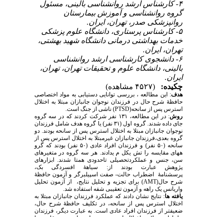
۴- کارشناس ارشد روانشناسی بالینی، مسئول
گروه روانشناسی و آموزش بیمارستان
روانپزشکی صدر، تهران، ایران.
۵- کارشناس پرستاری، دانشگاه علوم پزشکی
خدمات بهداشتی درمانی دانشگاه شهید بهشتی،
تهران، ایران.
۶- دانشجوی کارشناسی ارشد روانشناسی
بالینی، دانشگاه علوم و تحقیقات تهران، تهران،
ایران.
چکیده:
(۴۵۲۷ مشاهده)
هدف
: این مطالعه ، بررسی توانایی دستیابی به مواد اختصاصی
حافظۀ شرح حال در فرزندان نوجوان جانبازان مبتلا به اختلال
استرس پس از سانحه(PTSD) ناشی از جنگ است.
روش
: در این مطالعه، ۱۳۱ نفر شرکت کردند که در سه گروه
جای داده شدند. گروه اول (۳۱ نفر) یا گروه هدف شامل فرزندان
نوجوان جانبازان مبتلا به اختلال استرس پس از سانحه بودند. دو
گروه بعدی،فرزندان جانبازان غیرمبتلا به اختلال استرس پس از
سانحه (۵۰ نفر) و فرزندان افراد عادی (۵۰ نفر) بودند که گرو
ههای مقایسه را تش یکل م یدادند. هر سه گروه در متغیرهای
سن، جنس و عملکردتحصیلی تاحدودی همتا شدند. ابزارهای
پژوهش عبارت بودند از: سیاهۀ افسردگی بک،
پرسشنامۀ اضطراب حالت- صفت اسپیلبرگر و آزمون حافظۀ
شرح حال(AMT) برای تجزیه و تحلیل نتایج، از آزمون تحلیل
واریانس یک راهه و آزمون تعقیبی شفه استفاده شد.
یافته ها
: نتایج نشان دادند که عملکرد فرزندان جانبازان مبتلا به
اختلال استرس پس از سانحه، در تکلیف حافظۀ شرح حال،
ضعیفتر از فرزندان افراد عادی است. به عبارت دیگر، فرزندان