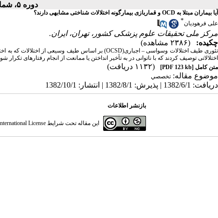
دوره ۵، شماره ۴ - ( زمستان ۱۳۸۲ )
آیا بیماران مبتلا به OCD و قماربازی بیمارگونه اختلالات شناختی مشابهی دارند؟
*
علی فرهودیان
مرکز ملی تحقیقات علوم پزشکی کشور، تهران، ایران.
چکیده:
(۲۳۸۶ مشاهده)
ئوری طیف اختلالات وسواسی
–
اجباری
(OCSD)
بر اساس طیف وسیعی از اختلالات که به اخ
اختلالاتی توصیف کردند که با ناتوانی در به تأخیر انداختن یا ممانعت از انجام رفتارهای تکرار ش
(۱۱۳۲ دریافت)
متن کامل
[PDF 123 kb]
موضوع مقاله:
تخصصي
دریافت: 1382/6/1 | پذیرش: 1382/8/1 | انتشار: 1382/10/1
بازنشر اطلاعات
این مقاله تحت شرایط
ternational License