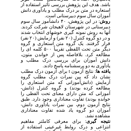
باشد. هدف این پژوهش بررسی تأثیر استفاده از
استعاره در متن بر درک مطلب و یادآوری دانش
آموزان سال سوم دبیرستانی است.
روش
: در این پژوهش، ۴۰ دانش­آموز سال سوم
دبیرستانی در شهرستان لاهیجان شرکت کردند.
آنها به روش نمونه­ گیری خوشه­ای انتخاب شدند
و در دو گروه کنترل
(۲۰ نفر) و آزمایش (۲۰ نفر)
قرار گرفتند. یک گروه متن استعاری و گروه
دیگر متن تحت­ اللفظی تقریباً ۵۰۰ کلمه ­ای را
مطالعه کرد. بلافاصله پس از خواندن متون،
دانش­ آموزان برای بررسی درک مطلب و
یادآوری به دو پرسش­نامه پاسخ دادند.
یافته­ ها
: نتایج آزمون
t
برای آزمون درک مطلب
نشان داد که بین نمرات درک مطلب گروه
آزمایش (دانش‌آموزانی که متن استعاری را
مطالعه کرده بودند) و گروه کنترل (دانش­
آموزانی که متن دارای معنای تحت­ الفظی را
خوانده بودند) تفاوت معناداری وجود دارد. طبق
نتایج آزمون دوم، بین نمرات یادآوری دانش­
آموزان دو گروه یاد شده تفاوت معناداری
مشاهده نشد.
نتیجه گیری
: برای معرفی کامل­تر مفاهیم
انتزاعی و درک روابط غیرعینی استفاده از