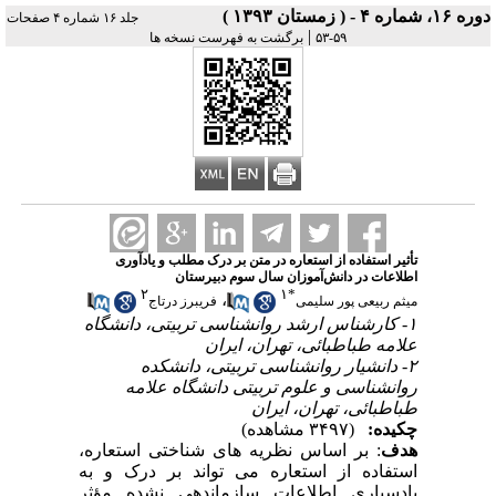
دوره ۱۶، شماره ۴ - ( زمستان ۱۳۹۳ )
جلد ۱۶ شماره ۴ صفحات
|
۵۹-۵۳
برگشت به فهرست نسخه ها
تأثیر استفاده از استعاره در متن بر درک مطلب و یادآوری
اطلاعات در دانش‌آموزان سال سوم دبیرستان
۲
۱
*
،
میثم ربیعی پور سلیمی
فریبرز درتاج
۱- کارشناس ارشد روانشناسی تربیتی، دانشگاه
علامه طباطبائی، تهران، ایران
۲- دانشیار روانشناسی تربیتی، دانشکده
روانشناسی و علوم تربیتی دانشگاه علامه
طباطبائی، تهران، ایران
چکیده:
(۳۴۹۷ مشاهده)
هدف
:
بر اساس نظریه­ های شناختی استعاره،
استفاده از استعاره می­ تواند بر درک و به
یادسپاری اطلاعات سازمان­دهی نشده مؤثر