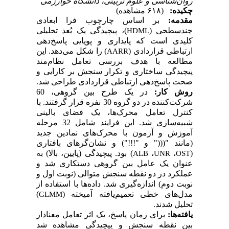
روان‌شناسی و علوم تربیتی، دانشگاه خوارزمی
چکیده:
(۶۱۸ مشاهده)
مقدمه:
بر اساس چارچوب فرا ابعادی
چندسطحی (
)، پیچیدگی یک بُعد تحلیلی
HDML
کلیدی است که پایداری و پویایی پاسخ‌دهی
ارتباطی قراردادی (
) را شکل می
دهد. این
AARR
مطالعه با هدف بررسی تعامل نظام
مند
پیچیدگی ساختاری و تکرار سنجش بر کارایی و
صحت پاسخ‌دهی ارتباطی قراردادی طراحی شد.
روش کار
:
در یک طرح بین گروهی،
60
شرکت
کننده در دو گروه 30 نفره قرار گرفتند. با
کنترل تعامل محرک
ها، یک فضای بالینی
شبیه
سازی شد. این فرایند شامل 32 مرحله
آموزش و آزمون با محرک
های نمادین جدید
(مانند "(((" و "!!!") و نشان‌گر
های بافتاری
(
،
،
) بود. پیچیدگی (پایین، بالا) به
ALB
UNR
OST
عنوان یک عامل بین گروهی دستکاری شد و
عملکرد در دو نقطه سنجش متوالی (نوبت اول و
نوبت دوم) اندازه
گیری شد. داده
ها با استفاده از
مدل
های خطی تعمیم
یافته آمیخته (
)
GLMM
تحلیل شدند.
یافته
ها:
برای زمان پاسخ، یک اثر تعامل معنادار
بین نقطه سنجش و پیچیدگی مشاهده شد