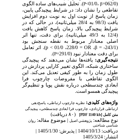
(
062/0
،01/0
). تحلیل شیب
های ساده الگوی
P
>
β
=
تقاطعی را نشان داد: در شرایط پیچیدگی پایین،
زمان پاسخ از نوبت اول به نوبت دوم افزایش
یافت (98/3 به 28/4 میلی
ثانیه)، در حالی ­که در
شرایط پیچیدگی بالا، زمان پاسخ کاهش یافت
(12/4
به 49/3
میلی
ثانیه). برای دقت، تنها اثر
اصلی معنادار مربوط به نقطه سنجش بود
(243/1- =
β
،
OR
= 228/0، 01/0 >
p
). اثر تعامل
برای دقت معنادار نبود (291/0
).
P
=
نتیجه
گیری:
یافته
ها نشان می
دهند که پیچیدگی
ساختاری شبکه، الگوی تغییر کارایی پردازش در
طول زمان را به
طور کیفی تعدیل می
کند. این
الگوی تقاطعی با مفروضات چارچوب فرا
ابعادی چندسطحی درباره نقش پویا و تنظیم
گر
پیچیدگی همسو است.
واژه‌های کلیدی:
،
نظریه چارچوب ارتباطی
پاسخ‌دهی
،
،
ارتباطی قراردادی
چارچوب فرا ابعادی چندسطحی
پیچیدگی
(۸۰ دریافت)
متن کامل
[PDF 1140 kb]
نوع مطالعه:
| موضوع مقاله:
پژوهشي اصیل
روان
شناسی شناختی
دریافت: 1404/10/13 | پذیرش: 1405/1/30 |
انتشار: 1405/3/24