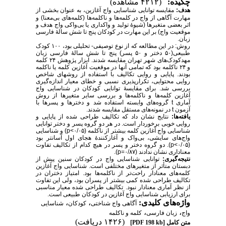
چکیده:
(۴۲۱۲ مشاهده)
هدف:
مقایسه توانایی شناسایی واج آغازین، به عنوان بخشی از
مهارت آگاهی از واج در کلمه‌ها و ناکلمه‌ها (کلمه‌های بی‌معنا) و
اثر بعضی متغیرها (شیوۀ تولید و واک­داری یا بی‌واکی واج هدف و
موقعیت واج) بر این مهارت در کودکان پنج تا شش سالۀ فارسی
زبان.
روش: در این مطالعه که از نوع توصیفی- تحلیلی بود، ۱۰۰ کودک
طبیعی(۵۰ دختر و ۵۰ پسر) پنج تا شش سالۀ فارسی زبان
مهدکودک‌های شهر تهران مقایسه شدند. ابزار پ‍‍‍ژوهش ۲۴ کلمه
و ۲۴ ناکلمه بود که تمامی آنها در موقعیت آغازین کلمه یا ناکلمه
بودند. پایایی و روایی تکالیف با استفاده از روش­های شاخص
روایی محتوایی، تکرارپذیری نسبی و خطای معیار اندازه‌گیری
بررسی شد. برای مقایسۀ توانایی کودکان در شناسایی واج
آغازین کلمه‌ها و ناکلمه‌ها و بررسی سایر متغیرها از روش
آماری
t
گروه‌های وابسته استفاده شد و دخترها و پسرها با
آزمون
t
در نمونه‌های مستقل مقایسه شدند.
یافته‌ها:
نتایج نشان داد که تکالیف طراحی شده از پایایی و
روایی خوبی برخوردار است. در هر دو گروه پسر و دختر توانایی
شناسایی واج آغازین کلمه بیشتر از ناکلمه (۰/۰۵
p<
) و شناسایی
واج‌های سایشی، بی‌واک و آغازکنندۀ هجای اول آسان­تر بود
(۰/۰۵
p<
)
. دو گروه دختر و پسر در هیچ کدام از تکالیف تفاوت
معناداری نشان ندادند (
p=۰/۸۷
).
نتیجه‌گیری:
توانایی شناسایی واج در کودکان سنین پیش از
دبستان متأثر از متغیرهای مختلفی است. شناسایی واج آغازین
کلمه‌های معنادار راحت‌تر از ناکلمه‌ها بود. امتیاز دختران در
تکالیف طراحی شده کمی بیشتر از پسران بود، ولی این تفاوت
از نظر آماری معنادار نبود. تکالیف طراحی شده معیار مناسبی
برای ارزیابی شناسایی واج آغازین در کودکان طبیعی است.
واژه‌های کلیدی:
،
،
آگاهی واج شناختی
کودکان
شناسایی
،
،
واج
زبان فارسی
کلمه و ناکلمه
(۱۴۲۶ دریافت)
متن کامل
[PDF 198 kb]